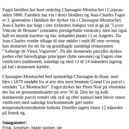
Fagot familien har boet omkring Chassagne-Montrachet i Corpeau
siden 1860. Familien har vin i deres blodårer og Jean-Charles Fagot
er 3. generation i familien der dyrker vin i Chassagne-Montrachet.
Jean-Charles har fulgt i sine forfædres fodspor ved at gå på ”Lycee
Viticole de Beaune” (områdets prestigefulde vinskole), men har også
haft en musisk karriere og bla. indspillet plader i Los Angeles. Da
Jean-Charles vendte tilbage til sine rødder i midt 90´erne overtog
han domænet fra sin far og grundlagde samtidigt restauranten
”Auberge de Vieux Vigneron”. På alle domænets parceller dyrkes
jorden efter bæredygtige principper (lutte raisonée) og Fagots vine
vinificeres traditionelt, naturligt og med 12 til 14 måneders lagring
på fad i domænets kældre.
Chassagne-Montrachet hed oprindeligt Chassagne-le-Haut, men
blev i 1879 omdøbt for at ære den mest berømte Grand Cru parcel i
området ”Le Montrachet”. Fagot dyrker her Pinot Noir på vinstokke
der har en gennemsnitsalder på over 50 år. Den ler og kalk
dominerede parcel vender stik syd og efter manuel høst bliver vinen
vinificeret med naturligt forekommende gær under
temperaturkontrollerede forhold. Derefter lagres vinen 12 måneder
på fransk eg.
Smagsnoter:
Frisk, kirsebær, bløde taniner, tør