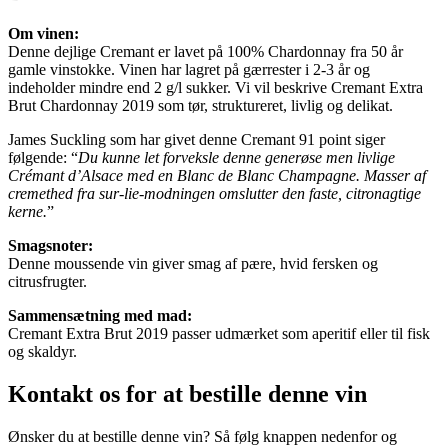
Om vinen:
Denne dejlige Cremant er lavet på 100% Chardonnay fra 50 år
gamle vinstokke. Vinen har lagret på gærrester i 2-3 år og
indeholder mindre end 2 g/l sukker. Vi vil beskrive Cremant Extra
Brut Chardonnay 2019 som tør, struktureret, livlig og delikat.
James Suckling som har givet denne Cremant 91 point siger
følgende: “
Du kunne let forveksle denne generøse men livlige
Crémant d’Alsace med en Blanc de Blanc Champagne. Masser af
cremethed fra sur-lie-modningen omslutter den faste, citronagtige
kerne.
”
Smagsnoter:
Denne moussende vin giver smag af pære, hvid fersken og
citrusfrugter.
Sammensætning med mad:
Cremant Extra Brut 2019 passer udmærket som aperitif eller til fisk
og skaldyr.
Kontakt os for at bestille denne vin
Ønsker du at bestille denne vin? Så følg knappen nedenfor og