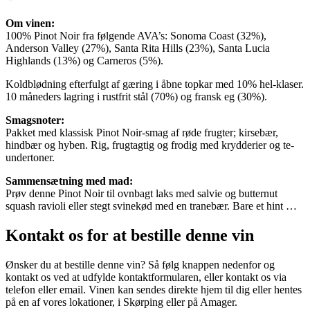
Om vinen:
100% Pinot Noir fra følgende AVA’s: Sonoma Coast (32%),
Anderson Valley (27%), Santa Rita Hills (23%), Santa Lucia
Highlands (13%) og Carneros (5%).
Koldblødning efterfulgt af gæring i åbne topkar med 10% hel-klaser.
10 måneders lagring i rustfrit stål (70%) og fransk eg (30%).
Smagsnoter:
Pakket med klassisk Pinot Noir-smag af røde frugter; kirsebær,
hindbær og hyben. Rig, frugtagtig og frodig med krydderier og te-
undertoner.
Sammensætning med mad:
Prøv denne Pinot Noir til ovnbagt laks med salvie og butternut
squash ravioli eller stegt svinekød med en tranebær. Bare et hint …
Kontakt os for at bestille denne vin
Ønsker du at bestille denne vin? Så følg knappen nedenfor og
kontakt os ved at udfylde kontaktformularen, eller kontakt os via
telefon eller email. Vinen kan sendes direkte hjem til dig eller hentes
på en af vores lokationer, i Skørping eller på Amager.