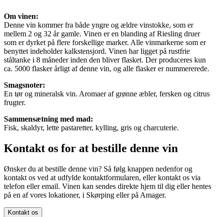
Om vinen:
Denne vin kommer fra både yngre og ældre vinstokke, som er
mellem 2 og 32 år gamle. Vinen er en blanding af Riesling druer
som er dyrket på flere forskellige marker. Alle vinmarkerne som er
benyttet indeholder kalkstensjord. Vinen har ligget på rustfrie
ståltanke i 8 måneder inden den bliver flasket. Der produceres kun
ca. 5000 flasker årligt af denne vin, og alle flasker er nummererede.
Smagsnoter:
En tør og mineralsk vin. Aromaer af grønne æbler, fersken og citrus
frugter.
Sammensætning med mad:
Fisk, skaldyr, lette pastaretter, kylling, gris og charcuterie.
Kontakt os for at bestille denne vin
Ønsker du at bestille denne vin? Så følg knappen nedenfor og
kontakt os ved at udfylde kontaktformularen, eller kontakt os via
telefon eller email. Vinen kan sendes direkte hjem til dig eller hentes
på en af vores lokationer, i Skørping eller på Amager.
Kontakt os