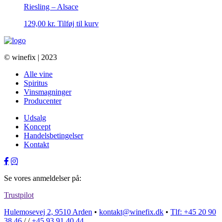
Riesling – Alsace
129,00
kr.
Tilføj til kurv
© winefix | 2023
Alle vine
Spiritus
Vinsmagninger
Producenter
Udsalg
Koncept
Handelsbetingelser
Kontakt
Se vores anmeldelser på:
Trustpilot
Hulemosevej 2, 9510 Arden
•
kontakt@winefix.dk
•
Tlf: +45 20 90
38 46
/ /
+45 93 91 40 44