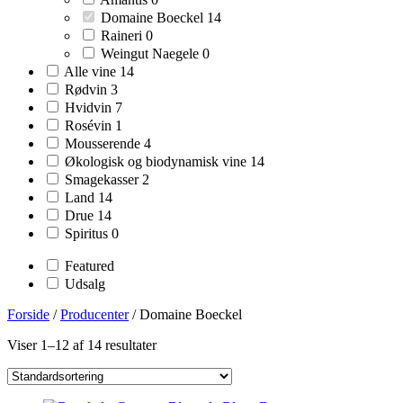
products
14
Domaine Boeckel
14
products
0
Raineri
0
products
0
Weingut Naegele
0
products
14
Alle vine
14
products
3
Rødvin
3
products
7
Hvidvin
7
products
1
Rosévin
1
product
4
Mousserende
4
products
14
Økologisk og biodynamisk vine
14
products
2
Smagekasser
2
products
14
Land
14
products
14
Drue
14
products
0
Spiritus
0
products
Featured
Udsalg
Forside
/
Producenter
/ Domaine Boeckel
Viser 1–12 af 14 resultater