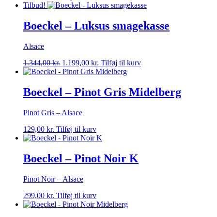
Tilbud!
Boeckel – Luksus smagekasse
Alsace
Den
Den
1.344,00
kr.
1.199,00
kr.
Tilføj til kurv
oprindelige
aktuelle
pris
pris
var:
er:
Boeckel – Pinot Gris Midelberg
1.344,00 kr..
1.199,00 kr..
Pinot Gris – Alsace
129,00
kr.
Tilføj til kurv
Boeckel – Pinot Noir K
Pinot Noir – Alsace
299,00
kr.
Tilføj til kurv